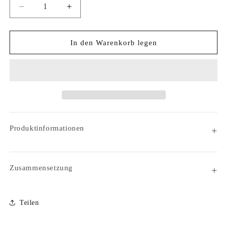
Verringere
Erhöhe
die
die
Menge
Menge
für
für
In den Warenkorb legen
Badetuch
Badetuch
Saray
Saray
Produktinformationen
Zusammensetzung
Teilen