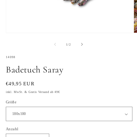
Medien
M
1
2
in
in
von
1
/
2
Modal
M
öffnen
ö
SKU:
14098
Badetuch Saray
Normaler
€49,95 EUR
Preis
inkl. MwSt. & Gratis Versand ab 49€
Größe
Anzahl
Anzahl