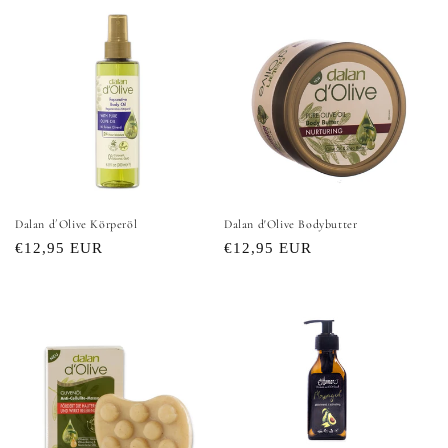
Dalan d´Olive Körperöl
Dalan d'Olive Bodybutter
Normaler
€12,95 EUR
Normaler
€12,95 EUR
Preis
Preis