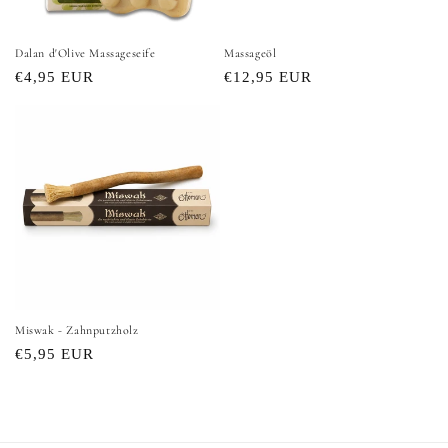
Dalan d'Olive Massageseife
Massageöl
Normaler
€4,95 EUR
Normaler
€12,95 EUR
Preis
Preis
Miswak - Zahnputzholz
Normaler
€5,95 EUR
Preis