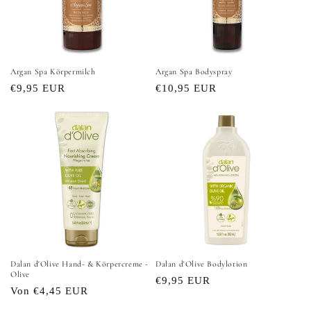
Argan Spa Körpermilch
Argan Spa Bodyspray
Normaler
€9,95 EUR
Normaler
€10,95 EUR
Preis
Preis
Dalan d'Olive Hand- & Körpercreme -
Dalan d'Olive Bodylotion
Olive
Normaler
€9,95 EUR
Normaler
Von €4,45 EUR
Preis
Preis