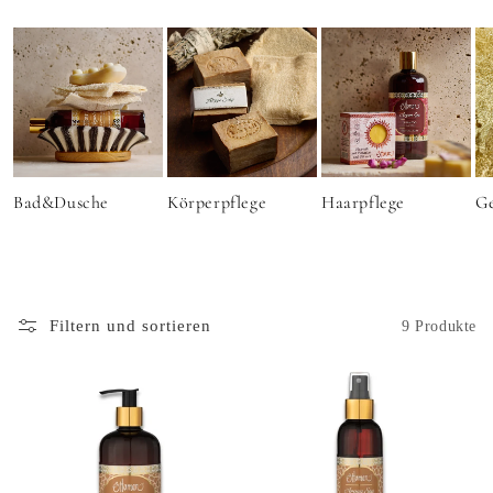
a
t
e
g
o
r
i
e
Bad&Dusche
Körperpflege
Haarpflege
Ge
:
Filtern und sortieren
9 Produkte