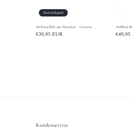
Ausverkauft
Seifenschale aus Marmor - Carrera
Aufbewah
Normaler
€39,95 EUR
Normal
€49,95
Preis
Preis
Kundenservice