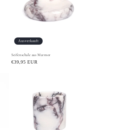
Ausverkauft
Seifenschale aus Marmor
Normaler
€39,95 EUR
Preis