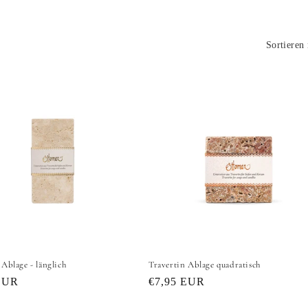
Sortieren
 Ablage - länglich
Travertin Ablage quadratisch
er
EUR
Normaler
€7,95 EUR
Preis