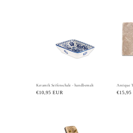
Keramik Seifenschale - handbemalt
Antique T
Normaler
€10,95 EUR
Normal
€15,95
Preis
Preis