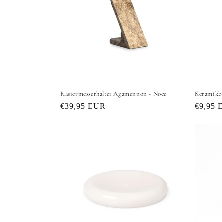
Rasiermesserhalter Agamennon - Noce
Keramikbe
Normaler
€39,95 EUR
Normal
€9,95 
Preis
Preis