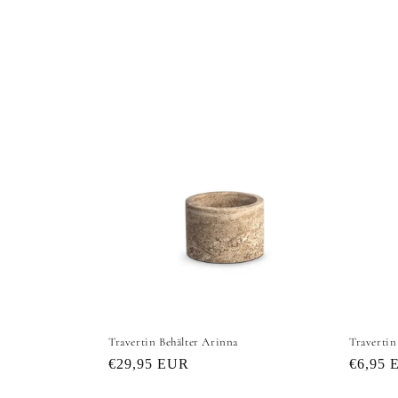
Travertin Behälter Arinna
Travertin
Normaler
€29,95 EUR
Normal
€6,95 
Preis
Preis