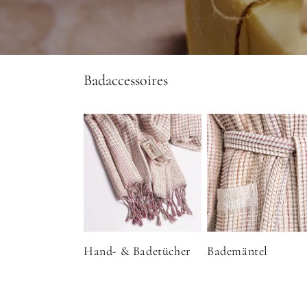
K
Badaccessoires
a
t
e
g
o
r
i
e
:
Hand- & Badetücher
Bademäntel