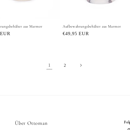
rungsbehälter aus Marmor
Aufbewahrungsbehälter aus Marmor
er
 EUR
Normaler
€49,95 EUR
Preis
1
2
Über Ottoman
Fol