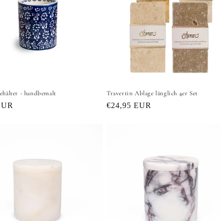
hälter - handbemalt
Travertin Ablage länglich 4er Set
er
EUR
Normaler
€24,95 EUR
Preis