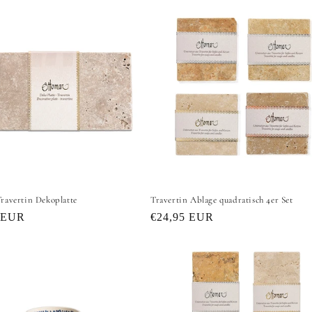
ravertin Dekoplatte
Travertin Ablage quadratisch 4er Set
er
 EUR
Normaler
€24,95 EUR
Preis