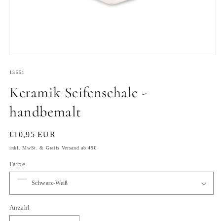
Medien
1
SKU:
in
13551
Modal
Keramik Seifenschale -
öffnen
handbemalt
Normaler
€10,95 EUR
Preis
inkl. MwSt. & Gratis Versand ab 49€
Farbe
Anzahl
Anzahl