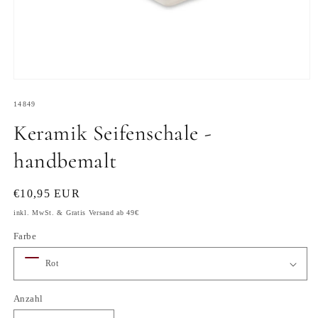
Medien
1
SKU:
in
14849
Modal
Keramik Seifenschale -
öffnen
handbemalt
Normaler
€10,95 EUR
Preis
inkl. MwSt. & Gratis Versand ab 49€
Farbe
Anzahl
Anzahl