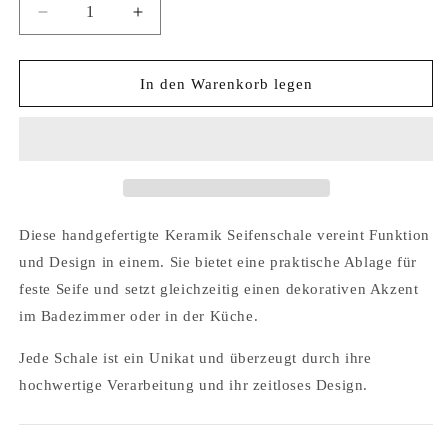
Verringere
Erhöhe
die
die
Menge
Menge
für
für
In den Warenkorb legen
Keramik
Keramik
Seifenschale
Seifenschale
-
-
handbemalt
handbemalt
Diese handgefertigte Keramik Seifenschale vereint Funktion
und Design in einem. Sie bietet eine praktische Ablage für
feste Seife und setzt gleichzeitig einen dekorativen Akzent
im Badezimmer oder in der Küche.
Jede Schale ist ein Unikat und überzeugt durch ihre
hochwertige Verarbeitung und ihr zeitloses Design.