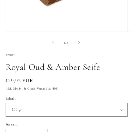
Medien
M
1
2
in
in
von
1
/
3
Modal
M
öffnen
ö
SKU:
12009
Royal Oud & Amber Seife
Normaler
€29,95 EUR
Preis
inkl. MwSt. & Gratis Versand ab 49€
Inhalt
Anzahl
Anzahl