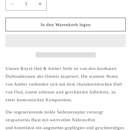
Verringere
Erhöhe
die
die
Menge
Menge
für
für
In den Warenkorb legen
Royal
Royal
Oud
Oud
&amp;
&amp;
Amber
Amber
Seife
Seife
Unsere Royal Oud & Amber Seife ist von den kostbaren
Dufttraditionen des Orients inspiriert. Die warmen Noten
von Amber verbinden sich mit dem charakteristischen Duft
von Oud, einem seltenen und geschätzten Adlerholz, zu
einer harmonischen Komposition.
Die regenerierende milde Seifenrezeptur versorgt
strapaziertes Haut mit wertvollen Nährstoffen
und
hinterlässt ein angenehm gepflegtes und geschmeidiges